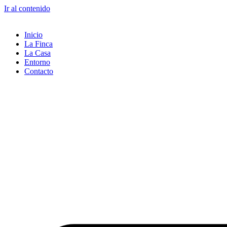
Ir al contenido
Inicio
La Finca
La Casa
Entorno
Contacto